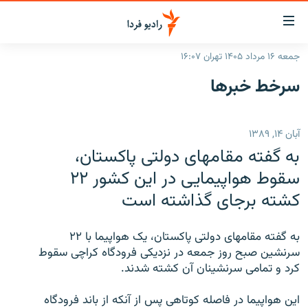
ینک‌های
ابلیت
سترسی
جمعه ۱۶ مرداد ۱۴۰۵ تهران ۱۶:۰۷
ازگشت
صفحه اصلی
سرخط‌ خبرها
ازگشت
ایران
ه
نوی
جهان
آبان ۱۴, ۱۳۸۹
صلی
رادیو
فتن
به گفته مقامهای دولتی پاکستان،
ه
پادکست
انتخاب کنید و بشنوید
سقوط هواپيمايی در اين کشور ۲۲
فحه
کشته برجای گذاشته است
چندرسانه‌ای
برنامه‌های رادیویی
ستجو
زنان فردا
فرکانس‌ها
گزارش‌های تصویری
به گفته مقامهای دولتی پاکستان، يک هواپيما با ۲۲
گزارش‌های ویدئویی
سرنشين صبح روز جمعه در نزديکی فرودگاه کراچی سقوط
English
کرد و تمامی سرنشينان آن کشته شدند.
به ما بپیوندید
اين هواپيما در فاصله کوتاهی پس از آنکه از باند فرودگاه