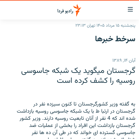
ینک‌های
ابلیت
سترسی
پنجشنبه ۱۵ مرداد ۱۴۰۵ تهران ۲۳:۱۳
ازگشت
صفحه اصلی
سرخط‌ خبرها
ازگشت
ایران
ه
نوی
جهان
آبان ۱۴, ۱۳۸۹
صلی
رادیو
فتن
گرجستان میگوید یک شبکه جاسوسی
ه
پادکست
انتخاب کنید و بشنوید
روسیه را کشف کرده است
فحه
چندرسانه‌ای
برنامه‌های رادیویی
ستجو
زنان فردا
فرکانس‌ها
گزارش‌های تصویری
به گفته وزیر کشورگرجستان تا کنون سیزده نفر در
گرجستان در ارتبا ط با یک شبکه جاسوسی روسیه بازداشت
گزارش‌های ویدئویی
English
شده اند که 4 نفر از آنان تابعیت روسیه دارند. وزیر کشور
گرجستان بازداشت این افراد را بخشی از عملیات ضد
جاسوسی گسترده ای خواند که در طی آن ده ها نفر
به ما بپیوندید