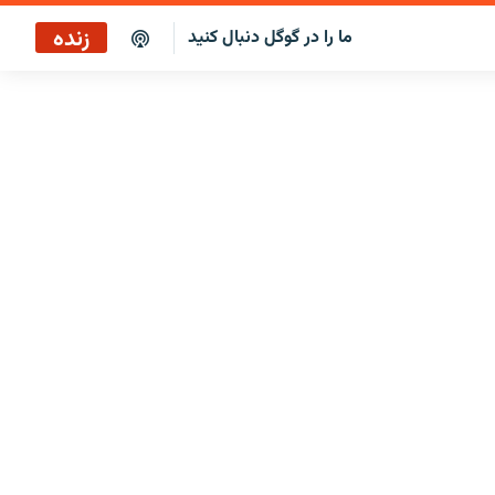
زنده
ما را در گوگل دنبال کنید
پخش آنلاین
پخش رادیویی
پخش آنلاین
پخش ماهواره‌ای