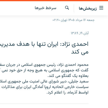
ینک‌های
سرخط‌ خبرها
زیربخش‌ها
ابلیت
سترسی
جستجو
جمعه ۱۶ مرداد ۱۴۰۵ تهران ۰۲:۲۰
صفحه اصلی
ازگشت
ایران
ازگشت
آبان ۱۹, ۱۳۸۹
ه
جهان
نوی
صلی
رادیو
می کند
فتن
پادکست
انتخاب کنید و بشنوید
ه
فحه
محمود احمدی نژاد، رئیس جمهوی اسلامی در جریان سفر ا
چندرسانه‌ای
برنامه‌های رادیویی
ستجو
گفت که جمهوری اسلامی به هیچ وجه از حق خود نمی گذ
زنان فردا
فرکانس‌ها
گزارش‌های تصویری
بعلاوه یک گفتگو می کند.
سعید جلیلی، دبیر شورای عالی امنیت ملی جمهوری اسلام
گزارش‌های ویدئویی
اواسط آذرماه، را اعلام کرد.