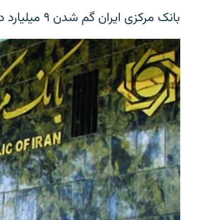
بانک مرکزی ایران گم شدن ۹ میلیارد دلار را تکذیب کرد