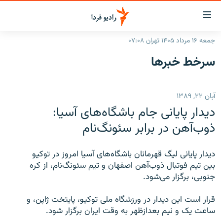
ینک‌های
ابلیت
سترسی
جمعه ۱۶ مرداد ۱۴۰۵ تهران ۰۷:۰۸
ازگشت
صفحه اصلی
سرخط‌ خبرها
ازگشت
ایران
ه
نوی
جهان
آبان ۲۲, ۱۳۸۹
صلی
رادیو
فتن
دیدار پایانی جام باشگاه‌های آسیا:
ه
پادکست
انتخاب کنید و بشنوید
ذوب‌آهن در برابر سئونگ‌نام
فحه
چندرسانه‌ای
برنامه‌های رادیویی
ستجو
دیدار پایانی لیگ قهرمانان باشگاه‌های آسیا امروز در توکیو
زنان فردا
فرکانس‌ها
گزارش‌های تصویری
بین تیم فوتبال ذوب‌آهن اصفهان و تیم سئونگ‌نام، از کره
جنوبی، برگزار می‌شود.
گزارش‌های ویدئویی
English
قرار است این دیدار در ورزشگاه ملی توکیو، پایتخت ژاپن، و
ساعت یک و نیم بعدازظهر به وقت ایران برگزار شود.
به ما بپیوندید