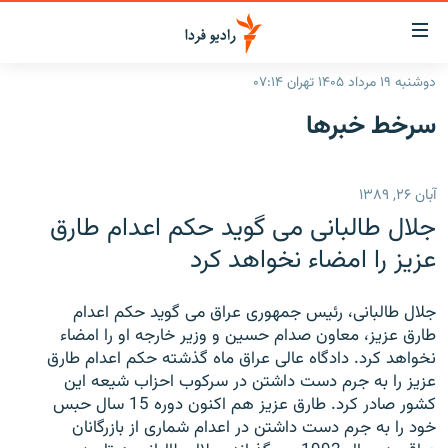
ینک‌های
ابلیت
سترسی
دوشنبه ۱۹ مرداد ۱۴۰۵ تهران ۰۷:۱۴
ازگشت
صفحه اصلی
سرخط‌ خبرها
ازگشت
ایران
ه
نوی
جهان
آبان ۲۶, ۱۳۸۹
صلی
رادیو
فتن
جلال طالبانی می گوید حکم اعدام طارق
ه
پادکست
انتخاب کنید و بشنوید
عزیز را امضاء نخواهد کرد
فحه
چندرسانه‌ای
برنامه‌های رادیویی
ستجو
جلال طالبانی، رئیس جمهوری عراق می گوید حکم اعدام
زنان فردا
فرکانس‌ها
گزارش‌های تصویری
طارق عزیز، معاون صدام حسین و وزیر خارجه او را امضاء
نخواهد کرد. دادگاه عالی عراق ماه گذشته حکم اعدام طارق
گزارش‌های ویدئویی
English
عزیز را به جرم دست داشتن در سرکوب احزاب شیعه این
کشور صادر کرد. طارق عزیز هم اکنون دوره 15 سال حبس
خود را به جرم دست داشتن در اعدام شماری از بازرگانان
به ما بپیوندید