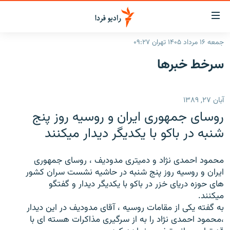
ینک‌های
ابلیت
سترسی
جمعه ۱۶ مرداد ۱۴۰۵ تهران ۰۹:۲۷
ازگشت
صفحه اصلی
سرخط‌ خبرها
ازگشت
ایران
ه
نوی
جهان
آبان ۲۷, ۱۳۸۹
صلی
رادیو
فتن
روسای جمهوری ایران و روسیه روز پنج
ه
پادکست
انتخاب کنید و بشنوید
شنبه در باکو با یکدیگر دیدار میکنند
فحه
چندرسانه‌ای
برنامه‌های رادیویی
ستجو
محمود احمدی نژاد و دمیتری مدودیف ، روسای جمهوری
زنان فردا
فرکانس‌ها
گزارش‌های تصویری
ایران و روسیه روز پنج شنبه در حاشیه نشست سران کشور
های حوزه دریای خزر در باکو با یکدیگر دیدار و گفتگو
گزارش‌های ویدئویی
English
میکنند.
به گفته یکی از مقامات روسیه ، آقای مدودیف در این دیدار
،محمود احمدی نژاد را به از سرگیری مذاکرات هسته ای با
به ما بپیوندید