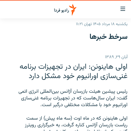
ینک‌های
ابلیت
سترسی
یکشنبه ۱۸ مرداد ۱۴۰۵ تهران ۱۱:۲۱
ازگشت
صفحه اصلی
سرخط‌ خبرها
ازگشت
ایران
ه
نوی
جهان
آبان ۲۹, ۱۳۸۹
صلی
رادیو
فتن
اولی هاينونن: ايران در تجهيزات برنامه
ه
پادکست
انتخاب کنید و بشنوید
غنی‌سازی اورانيوم خود مشکل دارد
فحه
چندرسانه‌ای
برنامه‌های رادیویی
ستجو
رئيس پيشين هيئت بازرسان آژانس بين‌المللی انرژی اتمی
زنان فردا
فرکانس‌ها
گزارش‌های تصویری
گفت: ايران سال‌هاست که در تجهيزات برنامه غنی‌سازی
اورانيوم خود با مشکلات مختلفی درگير است.
گزارش‌های ویدئویی
English
اولی هاينونن که در ماه اوت (سه ماه پيش) از سمت
رياست بازرسان آژانس کناره گرفت، به خبرگزاری رويترز
به ما بپیوندید