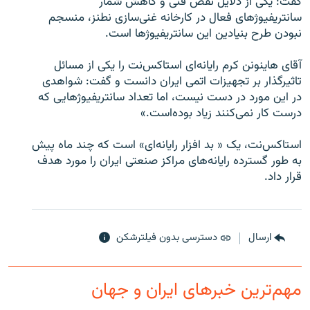
گفت: يکی از دلايل نقص‌ فنی و کاهش شمار
سانتريفيوژهای فعال در کارخانه غنی‌سازی نطنز، منسجم
نبودن طرح بنيادين اين سانتريفيوژها است.
آقای هاينونن کرم رايانه‌ای استاکس‌نت را يکی از مسائل
زبان‌های دیگر
تاثيرگذار بر تجهيزات اتمی ايران دانست و گفت: شواهدی
در اين مورد در دست نيست، اما تعداد سانتريفيوژهايی که
درست کار نمی‌کنند زياد بوده‌است.»
استاکس‌نت، يک « بد افزار رايانه‌ای» است که چند ماه پيش
به طور گسترده رايانه‌های مراکز صنعتی ايران را مورد هدف
قرار داد.
ارسال
دسترسی بدون فیلترشکن
مهم‌ترین خبرهای ایران و جهان