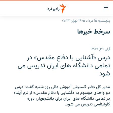
ینک‌های
ابلیت
سترسی
پنجشنبه ۱۵ مرداد ۱۴۰۵ تهران ۰۷:۱۳
ازگشت
صفحه اصلی
سرخط‌ خبرها
ازگشت
ایران
ه
نوی
جهان
آبان ۲۹, ۱۳۸۹
صلی
رادیو
فتن
درس «آشنايی با دفاع مقدس» در
ه
پادکست
انتخاب کنید و بشنوید
تمامی دانشگاه های ايران تدريس می
فحه
شود
چندرسانه‌ای
برنامه‌های رادیویی
ستجو
زنان فردا
فرکانس‌ها
گزارش‌های تصویری
مدير کل دفتر گسترش آموزش عالی روز شنبه گفت: درس
گزارش‌های ویدئویی
دو واحدی موسوم به «آشنايی با دفاع مقدس» از ترم آينده
English
در تمامی دانشگاه های ايران برای دانشجويان دوره
کارشناسی تدريس می شود.
به ما بپیوندید