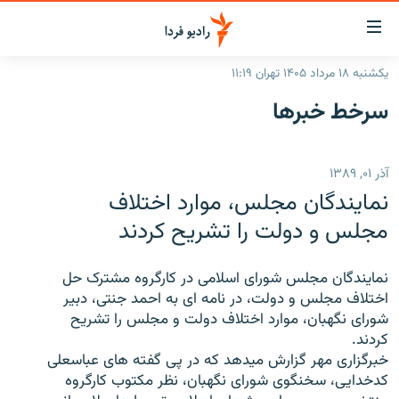
ینک‌های
ابلیت
سترسی
یکشنبه ۱۸ مرداد ۱۴۰۵ تهران ۱۱:۱۹
ازگشت
صفحه اصلی
سرخط‌ خبرها
ازگشت
ایران
ه
نوی
جهان
آذر ۰۱, ۱۳۸۹
صلی
رادیو
فتن
نمايندگان مجلس، موارد اختلاف
ه
پادکست
انتخاب کنید و بشنوید
مجلس و دولت را تشريح کردند
فحه
چندرسانه‌ای
برنامه‌های رادیویی
ستجو
نمايندگان مجلس شورای اسلامی در کارگروه مشترک حل
زنان فردا
فرکانس‌ها
گزارش‌های تصویری
اختلاف مجلس و دولت، در نامه ای به احمد جنتی، دبير
شورای نگهبان، موارد اختلاف دولت و مجلس را تشريح
گزارش‌های ویدئویی
English
کردند.
خبرگزاری مهر گزارش ميدهد که در پی گفته های عباسعلی
کدخدايی، سخنگوی شورای نگهبان، نظر مکتوب کارگروه
به ما بپیوندید