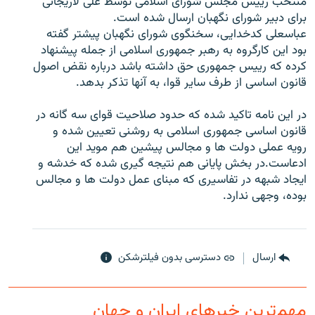
منتخب رييس مجلس شورای اسلامی توسط علی لاريجانی
برای دبير شورای نگهبان ارسال شده است.
عباسعلی کدخدايی، سخنگوی شورای نگهبان پيشتر گفته
بود اين کارگروه به رهبر جمهوری اسلامی از جمله پيشنهاد
کرده که رييس جمهوری حق داشته باشد درباره نقض اصول
زبان‌های دیگر
قانون اساسی از طرف ساير قوا، به آنها تذکر بدهد.
در اين نامه تاکيد شده که حدود صلاحيت قوای سه گانه در
قانون اساسی جمهوری اسلامی به روشنی تعيين شده و
رويه عملی دولت ها و مجالس پيشين هم مويد اين
ادعاست.در بخش پايانی هم نتيجه گيری شده که خدشه و
ايجاد شبهه در تفاسيری که مبنای عمل دولت ها و مجالس
بوده، وجهی ندارد.
ارسال
دسترسی بدون فیلترشکن
مهم‌ترین خبرهای ایران و جهان