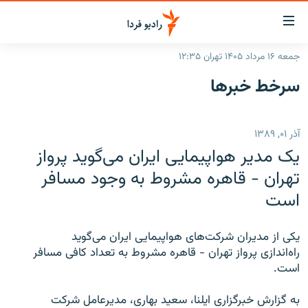
ینک‌های
ابلیت
سترسی
جمعه ۱۶ مرداد ۱۴۰۵ تهران ۱۲:۳۵
ازگشت
صفحه اصلی
سرخط‌ خبرها
ازگشت
ایران
ه
نوی
جهان
آذر ۰۱, ۱۳۸۹
صلی
رادیو
فتن
یک مدیر هواپیمایی ایران می‌گوید پرواز
ه
پادکست
انتخاب کنید و بشنوید
تهران - قاهره مشروط به وجود مسافر
فحه
است
چندرسانه‌ای
برنامه‌های رادیویی
ستجو
زنان فردا
فرکانس‌ها
گزارش‌های تصویری
یکی از مدیران شرکت‌های هواپیمایی ایران می‌گوید
گزارش‌های ویدئویی
راه‌اندازی پرواز تهران - قاهره مشروط به تعداد کافی مسافر
English
است.
به ما بپیوندید
به گزارش خبرگزاری ایلنا، سعيد بهاری، مدیرعامل شرکت