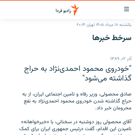
ینک‌های
ابلیت
سترسی
یکشنبه ۱۸ مرداد ۱۴۰۵ تهران ۲۰:۱۴
ازگشت
صفحه اصلی
سرخط‌ خبرها
ازگشت
ایران
ه
نوی
جهان
آذر ۰۲, ۱۳۸۹
صلی
رادیو
فتن
"خودروی محمود احمدی‌نژاد به حراج
ه
پادکست
انتخاب کنید و بشنوید
گذاشته می‌شود"
فحه
چندرسانه‌ای
برنامه‌های رادیویی
ستجو
صادق محصولی، وزیر رفاه و تامین اجتماعی ایران، از به
زنان فردا
فرکانس‌ها
گزارش‌های تصویری
حراج گذاشته شدن خودروی محمود احمدی‌نژاد به نفع
محرومان خبر داد.
گزارش‌های ویدئویی
English
آقای محصولی روز دوشنبه در سخنانی، با «خیرخواهانه»
نامیدن این اقدام، گفت «رئیس جمهوری ایران برای کمک
به ما بپیوندید