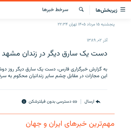
ینک‌های
سرخط‌ خبرها
زیربخش‌ها
ابلیت
سترسی
جستجو
پنجشنبه ۱۵ مرداد ۱۴۰۵ تهران ۲۲:۳۴
صفحه اصلی
ازگشت
ایران
ازگشت
آذر ۰۲, ۱۳۸۹
ه
جهان
نوی
دست یک سارق دیگر در زندان مشهد د
صلی
رادیو
فتن
پادکست
به گزارش خبرگزاری فارس، دست یک سارق دیگر روز دوش
انتخاب کنید و بشنوید
ه
این مجازات در مقابل چشم سایر زندانیان محکوم به سر
فحه
چندرسانه‌ای
برنامه‌های رادیویی
ستجو
زنان فردا
فرکانس‌ها
گزارش‌های تصویری
گزارش‌های ویدئویی
ارسال
دسترسی بدون فیلترشکن
مهم‌ترین خبرهای ایران و جهان