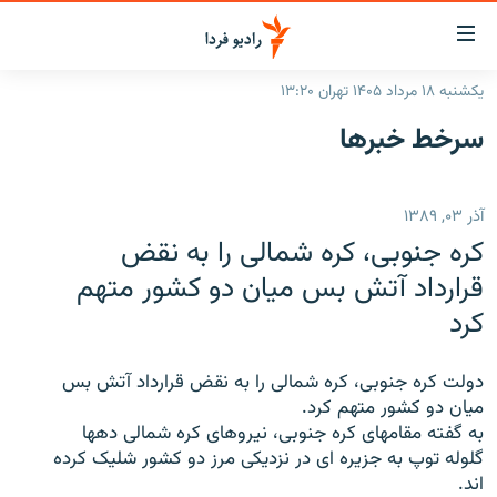
ینک‌های
ابلیت
سترسی
یکشنبه ۱۸ مرداد ۱۴۰۵ تهران ۱۳:۲۰
ازگشت
صفحه اصلی
سرخط‌ خبرها
ازگشت
ایران
ه
نوی
جهان
آذر ۰۳, ۱۳۸۹
صلی
رادیو
فتن
کره جنوبی، کره شمالی را به نقض
ه
پادکست
انتخاب کنید و بشنوید
قرارداد آتش بس میان دو کشور متهم
فحه
کرد
چندرسانه‌ای
برنامه‌های رادیویی
ستجو
زنان فردا
فرکانس‌ها
گزارش‌های تصویری
دولت کره جنوبی، کره شمالی را به نقض قرارداد آتش بس
گزارش‌های ویدئویی
میان دو کشور متهم کرد.
English
به گفته مقامهای کره جنوبی، نیروهای کره شمالی دهها
گلوله توپ به جزیره ای در نزدیکی مرز دو کشور شلیک کرده
به ما بپیوندید
اند.