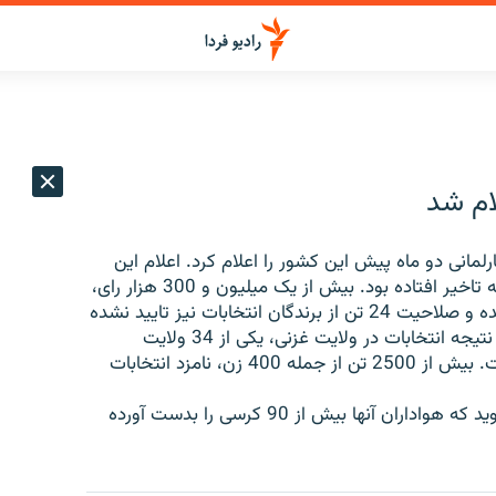
لام شد
لمانی دو ماه پیش این کشور را اعلام کرد. اعلام این
نتایج به علت تحقیق درباره ادعاهای تقلب در انتخابات به تاخیر افتاده بود. بیش از یک میلیون و 300 هزار رای،
حدود یک چهارم کل آراء به صندوق ریخته شده، باطل شده و صلاحیت 24 تن از برندگان انتخابات نیز تایید نشده
است. کمیسیون انتخابات همچنین اعلام کرده است که نتیجه انتخابات در ولایت غزنی، یکی از 34 ولایت
افغانستان، به دلیل مشکلات فنی هنوز نهایی نشده است. بیش از 2500 تن از جمله 400 زن، نامزد انتخابات
عبدالله عبدالله، از مسئولان ارشد جناح اپوزیسیون می گوید که هواداران آنها بیش از 90 کرسی را بدست آورده