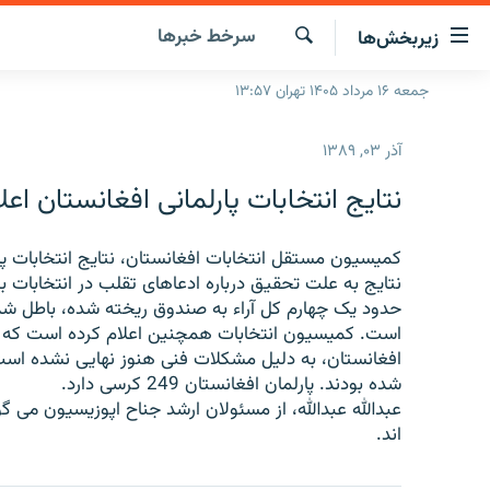
ینک‌های
سرخط‌ خبرها
زیربخش‌ها
ابلیت
سترسی
جستجو
جمعه ۱۶ مرداد ۱۴۰۵ تهران ۱۳:۵۷
صفحه اصلی
ازگشت
ایران
ازگشت
آذر ۰۳, ۱۳۸۹
ه
جهان
نوی
نتایج انتخابات پارلمانی افغانستان اع
صلی
رادیو
فتن
پادکست
کمیسیون مستقل انتخابات افغانستان، نتایج انتخابات پار
انتخاب کنید و بشنوید
ه
فحه
چندرسانه‌ای
برنامه‌های رادیویی
ستجو
زنان فردا
فرکانس‌ها
گزارش‌های تصویری
گزارش‌های ویدئویی
شده بودند. پارلمان افغانستان 249 کرسی دارد.
اند.