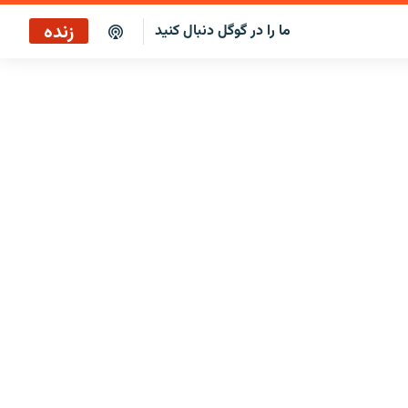
زنده
ما را در گوگل دنبال کنید
پخش آنلاین
پخش رادیویی
پخش آنلاین
پخش ماهواره‌ای