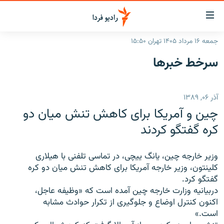
ینک‌های
ابلیت
سترسی
جمعه ۱۶ مرداد ۱۴۰۵ تهران ۱۵:۵۰
ازگشت
صفحه اصلی
سرخط‌ خبرها
ازگشت
ایران
ه
نوی
جهان
آذر ۰۶, ۱۳۸۹
صلی
رادیو
فتن
چین و آمریکا برای کاهش تنش میان دو
ه
پادکست
انتخاب کنید و بشنوید
کره گفتگو کردند
فحه
چندرسانه‌ای
برنامه‌های رادیویی
ستجو
وزیر خارجه چین، یانگ ییچی، در تماسی تلفنی با هیلاری
زنان فردا
فرکانس‌ها
گزارش‌های تصویری
کلینتون، وزیر خارجه آمریکا برای کاهش تنش میان دو کره
گفتگو کرد.
گزارش‌های ویدئویی
English
دربیانیه وزارت خارجه چین آمده است که «وظیفه عاجل،
اکنون کنترل اوضاع و جلوگیری از تکرار حوادث مشابه
است.»
به ما بپیوندید