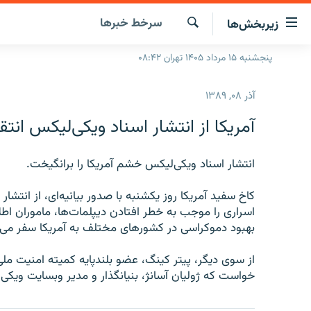
ینک‌های
سرخط‌ خبرها
زیربخش‌ها
ابلیت
سترسی
جستجو
پنجشنبه ۱۵ مرداد ۱۴۰۵ تهران ۰۸:۴۲
صفحه اصلی
ازگشت
ایران
ازگشت
آذر ۰۸, ۱۳۸۹
ه
جهان
نوی
آمریکا از انتشار اسناد ویکی‌لیکس انتقا
صلی
رادیو
فتن
پادکست
انتشار اسناد ویکی‌لیکس خشم آمریکا را برانگیخت.
انتخاب کنید و بشنوید
ه
فحه
چندرسانه‌ای
برنامه‌های رادیویی
ستجو
اسراری را موجب به خطر افتادن دیپلمات‌ها، ماموران ا
زنان فردا
فرکانس‌ها
گزارش‌های تصویری
بهبود دموکراسی در کشورهای مختلف به آمریکا سفر می‌ک
گزارش‌های ویدئویی
از سوی دیگر، پیتر کینگ، عضو بلندپایه کمیته امنیت ملی 
خواست که ژولیان آسانژ، بنیانگذار و مدیر وبسایت ویکی