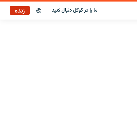
زنده
ما را در گوگل دنبال کنید
پخش آنلاین
پخش رادیویی
پخش آنلاین
پخش ماهواره‌ای