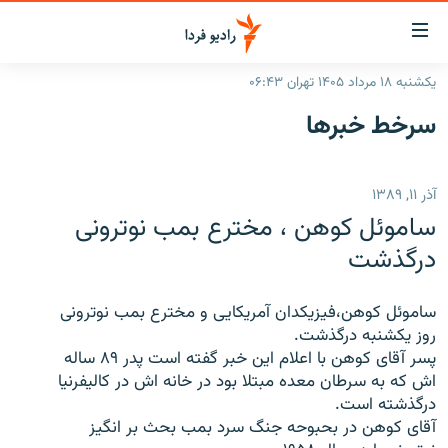
ینک‌های
ابلیت
سترسی
یکشنبه ۱۸ مرداد ۱۴۰۵ تهران ۰۶:۴۳
ازگشت
صفحه اصلی
سرخط‌ خبرها
ازگشت
ایران
ه
نوی
جهان
آذر ۱۱, ۱۳۸۹
صلی
رادیو
فتن
ساموئل کوهن ، مخترع بمب نوترونی
ه
پادکست
انتخاب کنید و بشنوید
درگذشت
فحه
چندرسانه‌ای
برنامه‌های رادیویی
ستجو
ساموئل کوهن،فیزیکدان آمریکایی و مخترع بمب نوترونی
زنان فردا
فرکانس‌ها
گزارش‌های تصویری
روز یکشنبه درگذشت.
پسر آقای کوهن با اعلام این خبر گفته است پدر ۸۹ ساله
گزارش‌های ویدئویی
English
اش که به سرطان معده مبتلا بود در خانه اش در کالیفرنیا
درگذشته است.
آقای کوهن در بحبوحه جنگ سرد بمب بحث بر انگیز
به ما بپیوندید