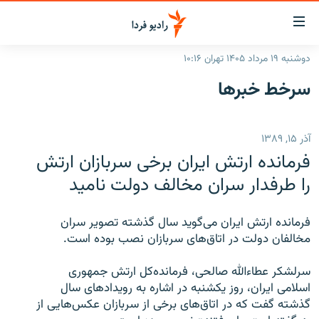
ینک‌های
ابلیت
سترسی
دوشنبه ۱۹ مرداد ۱۴۰۵ تهران ۱۰:۱۶
ازگشت
صفحه اصلی
سرخط‌ خبرها
ازگشت
ایران
ه
نوی
جهان
آذر ۱۵, ۱۳۸۹
صلی
رادیو
فتن
فرمانده ارتش ایران برخی سربازان ارتش
ه
پادکست
انتخاب کنید و بشنوید
را طرفدار سران مخالف دولت نامید
فحه
چندرسانه‌ای
برنامه‌های رادیویی
ستجو
فرمانده ارتش ایران می‌گوید سال گذشته تصویر سران
زنان فردا
فرکانس‌ها
گزارش‌های تصویری
مخالفان دولت در اتاق‌های سربازان نصب بوده است.
گزارش‌های ویدئویی
English
سرلشکر عطاءالله صالحی، فرمانده‌کل ارتش جمهوری
اسلامی ایران، روز یکشنبه در اشاره به رویدادهای سال
گذشته گفت که در اتاق‌های برخی از سربازان عکس‌هایی از
به ما بپیوندید