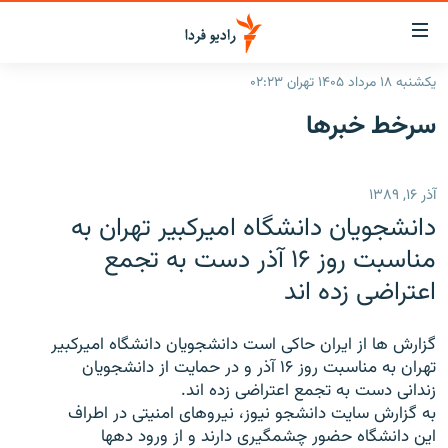
ینک‌های
ابلیت
سترسی
یکشنبه ۱۸ مرداد ۱۴۰۵ تهران ۰۲:۲۳
ازگشت
صفحه اصلی
سرخط‌ خبرها
ازگشت
ایران
ه
نوی
جهان
آذر ۱۶, ۱۳۸۹
صلی
رادیو
فتن
دانشجویان دانشگاه امیرکبیر تهران به
ه
پادکست
انتخاب کنید و بشنوید
مناسبت روز ۱۶ آذر دست به تجمع
فحه
اعتراضی زده اند
چندرسانه‌ای
برنامه‌های رادیویی
ستجو
زنان فردا
فرکانس‌ها
گزارش‌های تصویری
گزارش ها از ایران حاکی است دانشجویان دانشگاه امیرکبیر
گزارش‌های ویدئویی
تهران به مناسبت روز ۱۶ آذر و در حمایت از دانشجویان
English
زندانی دست به تجمع اعتراضی زده اند.
به گزارش سایت دانشجو نیوز، نیروهای امنیتی در اطراف
به ما بپیوندید
این دانشگاه حضور چشمگیری دارند و از ورود دهها