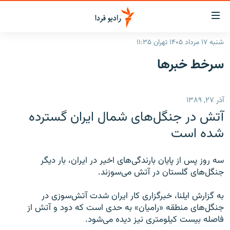
ینک‌های
ابلیت
سترسی
شنبه ۱۷ مرداد ۱۴۰۵ تهران ۱۱:۳۵
ازگشت
صفحه اصلی
سرخط‌ خبرها
ازگشت
ایران
ه
نوی
جهان
آذر ۲۷, ۱۳۸۹
صلی
رادیو
فتن
آتش‌ در جنگل‌های شمال ایران گسترده
ه
پادکست
انتخاب کنید و بشنوید
شده است
فحه
چندرسانه‌ای
برنامه‌های رادیویی
ستجو
سه روز پس از پایان بارندگی‌های اخیر در ایران،‌ بار دیگر
زنان فردا
فرکانس‌ها
گزارش‌های تصویری
جنگل‌‌های گلستان در آتش می‌سوزند.
گزارش‌های ویدئویی
English
به گزارش ایلنا،‌ خبرگزاری کار ایران شدت آتش‌سوزی در
جنگل‌های منطقه «رامیان» به حدی است که دود و آتش از
فاصله بیست کیلومتری نیز دیده می‌شود.
به ما بپیوندید