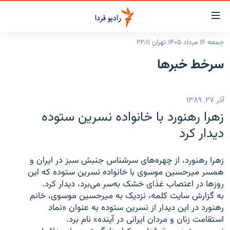
ینک‌های
ابلیت
سترسی
جمعه ۱۶ مرداد ۱۴۰۵ تهران ۲۲:۱۱
ازگشت
صفحه اصلی
سرخط‌ خبرها
ازگشت
ایران
ه
نوی
جهان
آذر ۲۷, ۱۳۸۹
صلی
رادیو
فتن
زهرا رهنورد با خانواده نسرین ستوده
ه
پادکست
انتخاب کنید و بشنوید
دیدار کرد
فحه
چندرسانه‌ای
برنامه‌های رادیویی
ستجو
زهرا رهنورد، از چهره‌های سرشناس جنبش سبز در ایران و
زنان فردا
فرکانس‌ها
گزارش‌های تصویری
همسر میرحسین موسوی با خانواده نسرین ستوده که این
روزها در اعتصاب غذای خشک به‌سر می‌برد، دیدار کرد.
گزارش‌های ویدئویی
English
به گزارش سایت کلمه، ‌نزدیک به میرحسین موسوی، خانم
رهنورد در این دیدار از نسرین ستوده به عنوان «نماد
استقامت زنان و مردان ایرانی در آینده» نام برد.
به ما بپیوندید