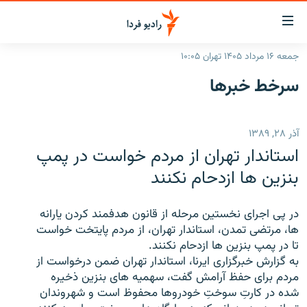
ینک‌های
ابلیت
سترسی
جمعه ۱۶ مرداد ۱۴۰۵ تهران ۱۰:۰۵
ازگشت
صفحه اصلی
سرخط‌ خبرها
ازگشت
ایران
ه
نوی
جهان
آذر ۲۸, ۱۳۸۹
صلی
رادیو
فتن
استاندار تهران از مردم خواست در پمپ
ه
پادکست
انتخاب کنید و بشنوید
بنزين ها ازدحام نكنند
فحه
چندرسانه‌ای
برنامه‌های رادیویی
ستجو
در پى اجراى نخستين مرحله از قانون هدفمند كردن يارانه
زنان فردا
فرکانس‌ها
گزارش‌های تصویری
ها، مرتضى تمدن، استاندار تهران، از مردم پايتخت خواست
تا در پمپ بنزين ها ازدحام نكنند.
گزارش‌های ویدئویی
English
به گزارش خبرگزارى ايرنا، استاندار تهران ضمن درخواست از
مردم براى حفظ آرامش گفت، سهميه هاى بنزين ذخيره
شده در كارتِ سوختِ خودروها محفوظ است و شهروندان
به ما بپیوندید