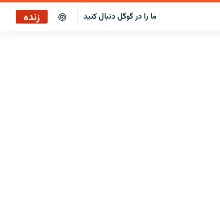
زنده
ما را در گوگل دنبال کنید
پوشش خبری ساعت ۱۷:۰۰
پخش رادیویی
پخش آنلاین
پخش ماهواره‌ای