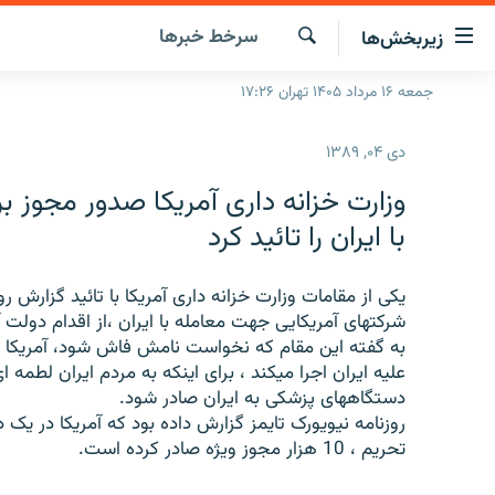
ینک‌های
سرخط‌ خبرها
زیربخش‌ها
ابلیت
سترسی
جستجو
جمعه ۱۶ مرداد ۱۴۰۵ تهران ۱۷:۲۶
صفحه اصلی
ازگشت
ایران
ازگشت
دی ۰۴, ۱۳۸۹
ه
جهان
نوی
وزارت خزانه داری آمریکا صدور مجوز 
صلی
رادیو
با ایران را تائید کرد
فتن
پادکست
انتخاب کنید و بشنوید
ه
فحه
یکی از مقامات وزارت خزانه داری آمریکا با تائید گزارش رو
چندرسانه‌ای
برنامه‌های رادیویی
ستجو
شرکتهای آمریکایی جهت معامله با ایران ،از اقدام دولت 
زنان فردا
فرکانس‌ها
گزارش‌های تصویری
به گفته این مقام که نخواست نامش فاش شود، آمریکا د
علیه ایران اجرا میکند ، برای اینکه به مردم ایران لطمه 
گزارش‌های ویدئویی
دستگاههای پزشکی به ایران صادر شود.
روزنامه نیویورک تایمز گزارش داده بود که آمریکا در یک 
تحریم ، 10 هزار مجوز ویژه صادر کرده است.