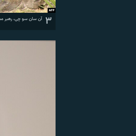
۳
آن سان سو چی، رهبر مخا