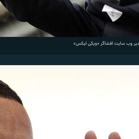
 مدير وب سايت افشاگر «ويکی ليکس»