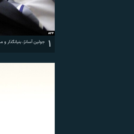
۱
جولين آسانژ، بنيانگذار و