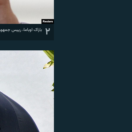
۲
باراک اوباما، رييس جمهور