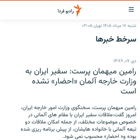
ینک‌های
ابلیت
سترسی
شنبه ۱۷ مرداد ۱۴۰۵ تهران ۰۳:۰۵
ازگشت
صفحه اصلی
سرخط‌ خبرها
ازگشت
ایران
ه
نوی
جهان
دی ۰۷, ۱۳۸۹
صلی
رادیو
فتن
رامین میهمان پرست: سفیر ایران به
ه
پادکست
انتخاب کنید و بشنوید
وزارت خارجه آلمان «احضار» نشده
فحه
است
چندرسانه‌ای
برنامه‌های رادیویی
ستجو
زنان فردا
فرکانس‌ها
گزارش‌های تصویری
رامین میهمان پرست، سخنگوی وزارت امور خارجه ایران،
گزارش‌های ویدئویی
امروز گفت:ملاقات سفیر ایران با مقام های آلمانی در
English
خصوص موضوعات مختلف، از جمله امکان ملاقات دو
تبعه آلمانی با خانواده هایشان، از پیش برنامه ریزی شده
به ما بپیوندید
بوده و« احضار» محسوب نمی شود.