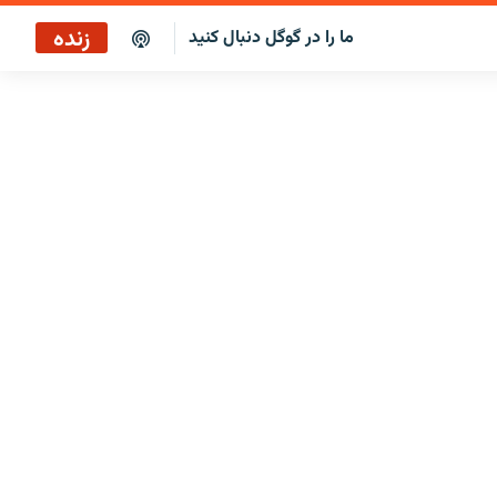
زنده
ما را در گوگل دنبال کنید
پخش آنلاین
پخش رادیویی
پخش آنلاین
پخش ماهواره‌ای