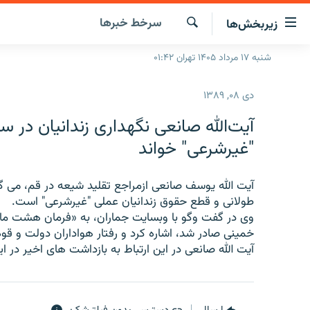
ینک‌های
سرخط‌ خبرها
زیربخش‌ها
ابلیت
سترسی
جستجو
شنبه ۱۷ مرداد ۱۴۰۵ تهران ۰۱:۴۲
صفحه اصلی
ازگشت
ایران
ازگشت
دی ۰۸, ۱۳۸۹
ه
جهان
نوی
آیت‌الله صانعی نگهداری زندانیان در س
صلی
رادیو
"غیرشرعی" خواند
فتن
پادکست
انتخاب کنید و بشنوید
ه
فحه
آیت الله یوسف صانعی ازمراجع تقلید شیعه در قم، می گو
چندرسانه‌ای
برنامه‌های رادیویی
ستجو
طولانی و قطع حقوق زندانیان عملی "غیرشرعی" است.
زنان فردا
فرکانس‌ها
گزارش‌های تصویری
وی در گفت وگو با وبسایت جماران، به «فرمان هشت ماده
خمینی صادر شد، اشاره کرد و رفتار هواداران دولت و قو
گزارش‌های ویدئویی
آیت الله صانعی در این ارتباط به بازداشت های اخیر در ای