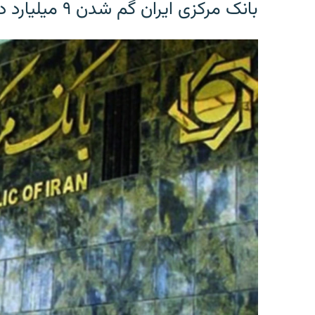
بانک مرکزی ایران گم شدن ۹ میلیارد دلار را تکذیب کرد