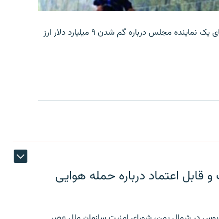
بانک مرکزی ایران روز جمعه با انتشار اطلاعیه‌ای، گفته‌های یک نماینده مجلس درباره گم شدن ۹ میلیارد دلار ارز
 قابل اعتماد درباره حمله هوایی
توبوس در شمال یمن، شورای امنیت سازمان ملل عصر