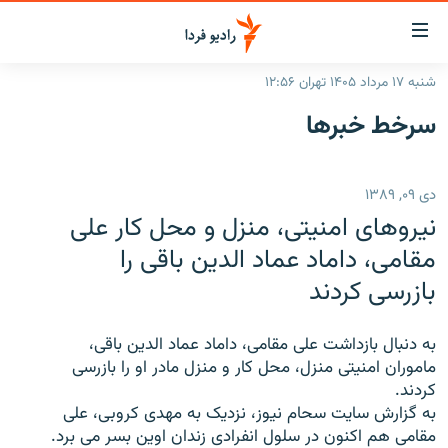
ینک‌های
ابلیت
سترسی
شنبه ۱۷ مرداد ۱۴۰۵ تهران ۱۲:۵۶
ازگشت
صفحه اصلی
سرخط‌ خبرها
ازگشت
ایران
ه
نوی
جهان
دی ۰۹, ۱۳۸۹
صلی
رادیو
فتن
نيروهای امنيتی، منزل و محل کار علی
ه
پادکست
انتخاب کنید و بشنوید
مقامی، داماد عماد الدين باقی را
فحه
بازرسی کردند
چندرسانه‌ای
برنامه‌های رادیویی
ستجو
زنان فردا
فرکانس‌ها
گزارش‌های تصویری
به دنبال بازداشت علی مقامی، داماد عماد الدين باقی،
گزارش‌های ویدئویی
ماموران امنيتی منزل، محل کار و منزل مادر او را بازرسی
English
کردند.
به گزارش سايت سحام نيوز، نزديک به مهدی کروبی، علی
به ما بپیوندید
مقامی هم اکنون در سلول انفرادی زندان اوين بسر می برد.