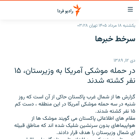
ینک‌های
ابلیت
سترسی
یکشنبه ۱۸ مرداد ۱۴۰۵ تهران ۰۳:۲۸
ازگشت
صفحه اصلی
سرخط‌ خبرها
ازگشت
ایران
ه
نوی
جهان
دی ۱۲, ۱۳۸۹
صلی
رادیو
فتن
در حمله موشکی آمريکا به وزيرستان، ۱۵
ه
پادکست
انتخاب کنید و بشنوید
نفر کشته شدند
فحه
چندرسانه‌ای
برنامه‌های رادیویی
ستجو
گزارش ها از شمال غرب پاکستان حاکی از آن است که روز
زنان فردا
فرکانس‌ها
گزارش‌های تصویری
شنبه در سه حمله موشکی آمريکا در اين منطقه ، دست کم
۱۵ نفر کشته شدند.
گزارش‌های ویدئویی
English
مقام های اطلاعاتی پاکستان می گويند موشک ها از
هواپيماهای بدون سرنشين شليک شده اند که مناطق قبيله
ای شمال وزيرستان را هدف قرار دادند.
به ما بپیوندید