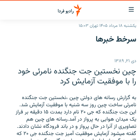
ینک‌های
ابلیت
سترسی
یکشنبه ۱۸ مرداد ۱۴۰۵ تهران ۱۵:۰۳
ازگشت
صفحه اصلی
سرخط‌ خبرها
ازگشت
ایران
ه
نوی
جهان
دی ۲۱, ۱۳۸۹
صلی
رادیو
فتن
چین نخستین جت جنگنده نامرئی خود
ه
پادکست
انتخاب کنید و بشنوید
را با موفقیت آزمایش کرد
فحه
چندرسانه‌ای
برنامه‌های رادیویی
ستجو
به گزارش رسانه های دولتی چین ،نخستین جت جنگنده
زنان فردا
فرکانس‌ها
گزارش‌های تصویری
نامرئی ساخت چین روز سه شنیه با موفقیت آزمایش شد.
این جت جنگنده که جی ۲۰ نام دارد بمدت ۱۵ دقیقه بر فراز
گزارش‌های ویدئویی
English
یک میدان هوایی به پرواز در آمد.رسانه های چین هم
تصاویری از آنرا در حال پرواز و در باند فرودگاه نشان دادند.
گفته میشود آزمایش موفقیت آمیز جت جنگنده جی ۲۰ که
به ما بپیوندید