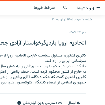
ینک‌های
سرخط‌ خبرها
زیربخش‌ها
ابلیت
سترسی
جستجو
شنبه ۱۷ مرداد ۱۴۰۵ تهران ۲۱:۰۸
صفحه اصلی
ازگشت
ایران
ازگشت
دی ۲۲, ۱۳۸۹
ه
جهان
نوی
اتحادیه اروپا باردیگرخواستار آزادی ج
صلی
رادیو
فتن
پادکست
کاترین اشتون، مسئول سیاست خارجی اتحادیه اروپا از 
انتخاب کنید و بشنوید
ه
سرشناس ایرانی را آزاد کند.
فحه
چندرسانه‌ای
برنامه‌های رادیویی
دادگاه انقلاب در حکم بدوی، جعفرپناهی را به شش س
ستجو
به خارج از کشور محکوم کرده است. جعفر پناهی از اعت
زنان فردا
فرکانس‌ها
گزارش‌های تصویری
کاترین اشتون گفت که حکم دادگاه، آقای پناهی را از حق 
گزارش‌های ویدئویی
جمهوری اسلامی از امضاء کنندگان کنوانسیون های بین
ارسال
دسترسی بدون فیلترشکن