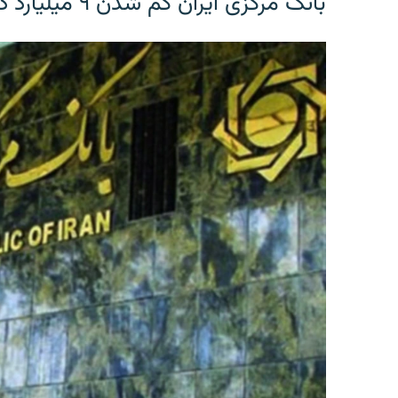
بانک مرکزی ایران گم شدن ۹ میلیارد دلار را تکذیب کرد