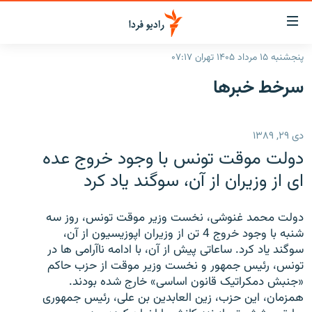
ینک‌های
ابلیت
سترسی
پنجشنبه ۱۵ مرداد ۱۴۰۵ تهران ۰۷:۱۷
ازگشت
صفحه اصلی
سرخط‌ خبرها
ازگشت
ایران
ه
نوی
جهان
دی ۲۹, ۱۳۸۹
صلی
رادیو
فتن
دولت موقت تونس با وجود خروج عده
ه
پادکست
انتخاب کنید و بشنوید
ای از وزیران از آن، سوگند یاد کرد
فحه
چندرسانه‌ای
برنامه‌های رادیویی
ستجو
دولت محمد غنوشی، نخست وزیر موقت تونس، روز سه
زنان فردا
فرکانس‌ها
گزارش‌های تصویری
شنبه با وجود خروج 4 تن از وزیران اپوزیسیون از آن،
سوگند یاد کرد. ساعاتی پیش از آن، با ادامه ناآرامی ها در
گزارش‌های ویدئویی
English
تونس، رئیس جمهور و نخست وزیر موقت از حزب حاکم
«جنبش دمکراتیک قانون اساسی» خارج شده بودند.
همزمان، این حزب، زین العابدین بن علی، رئیس جمهوری
به ما بپیوندید