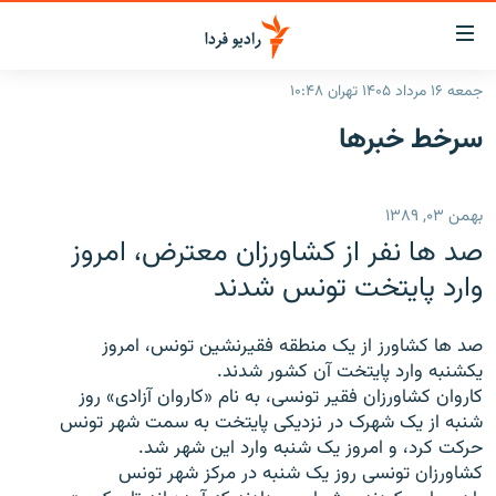
ینک‌های
ابلیت
سترسی
جمعه ۱۶ مرداد ۱۴۰۵ تهران ۱۰:۴۸
ازگشت
صفحه اصلی
سرخط‌ خبرها
ازگشت
ایران
ه
نوی
جهان
بهمن ۰۳, ۱۳۸۹
صلی
رادیو
فتن
صد ها نفر از کشاورزان معترض، امروز
ه
پادکست
انتخاب کنید و بشنوید
وارد پايتخت تونس شدند
فحه
چندرسانه‌ای
برنامه‌های رادیویی
ستجو
صد ها کشاورز از يک منطقه فقيرنشين تونس، امروز
زنان فردا
فرکانس‌ها
گزارش‌های تصویری
يکشنبه وارد پايتخت آن کشور شدند.
کاروان کشاورزان فقير تونسی، به نام «کاروان آزادی» روز
گزارش‌های ویدئویی
English
شنبه از يک شهرک در نزديکی پايتخت به سمت شهر تونس
حرکت کرد، و امروز يک شنبه وارد اين شهر شد.
کشاورزان تونسی روز يک شنبه در مرکز شهر تونس
به ما بپیوندید