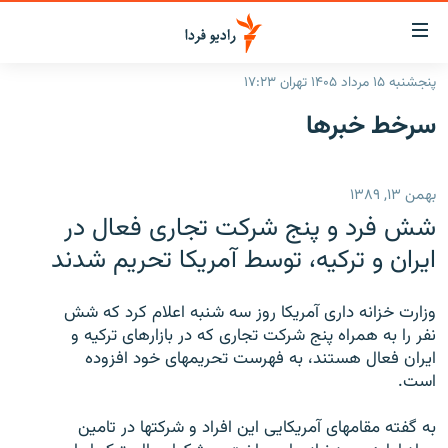
ینک‌های
ابلیت
سترسی
پنجشنبه ۱۵ مرداد ۱۴۰۵ تهران ۱۷:۲۳
ازگشت
صفحه اصلی
سرخط‌ خبرها
ازگشت
ایران
ه
نوی
جهان
بهمن ۱۳, ۱۳۸۹
صلی
رادیو
فتن
شش فرد و پنج شرکت تجاری فعال در
ه
پادکست
انتخاب کنید و بشنوید
ايران و ترکيه، توسط آمريکا تحريم شدند
فحه
چندرسانه‌ای
برنامه‌های رادیویی
ستجو
وزارت خزانه داری آمريکا روز سه شنبه اعلام کرد که شش
زنان فردا
فرکانس‌ها
گزارش‌های تصویری
نفر را به همراه پنج شرکت تجاری که در بازارهای ترکيه و
ايران فعال هستند، به فهرست تحريمهای خود افزوده
گزارش‌های ویدئویی
English
است.
به گفته مقامهای آمريکايی اين افراد و شرکتها در تامين
به ما بپیوندید