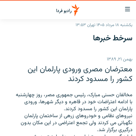
ینک‌های
ابلیت
سترسی
یکشنبه ۱۸ مرداد ۱۴۰۵ تهران ۱۳:۵۳
ازگشت
صفحه اصلی
سرخط‌ خبرها
ازگشت
ایران
ه
نوی
جهان
بهمن ۲۱, ۱۳۸۹
صلی
رادیو
فتن
معترضان مصری ورودی پارلمان این
ه
پادکست
انتخاب کنید و بشنوید
کشور را مسدود کردند
فحه
چندرسانه‌ای
برنامه‌های رادیویی
ستجو
مخالفان حسنی مبارک، رئیس جمهوری مصر، روز چهارشنبه
زنان فردا
فرکانس‌ها
گزارش‌های تصویری
با ادامه اعتراضات خود در قاهره و دیگر شهرها، ورودی
پارلمان این کشور را مسدود کردند.
گزارش‌های ویدئویی
English
نیروهای نظامی و خودروهای زرهی از ساختمان پارلمان
نگهبانی می کردند ولی تجمع اعتراضی در این مکان بدون
درگیری برگزار شد.
به ما بپیوندید