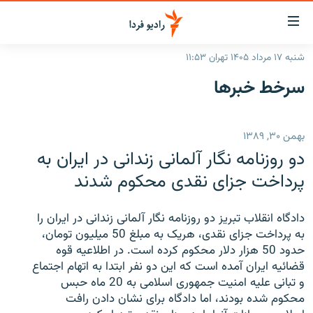
ینک‌های
ابلیت
سترسی
شنبه ۱۷ مرداد ۱۴۰۵ تهران ۱۱:۵۳
ازگشت
صفحه اصلی
سرخط‌ خبرها
ازگشت
ایران
ه
نوی
جهان
بهمن ۳۰, ۱۳۸۹
صلی
رادیو
فتن
دو روزنامه نگار آلمانی زندانی در ایران به
ه
پادکست
انتخاب کنید و بشنوید
پرداخت جزای نقدی محکوم شدند
فحه
چندرسانه‌ای
برنامه‌های رادیویی
ستجو
دادگاه انقلاب تبریز دو روزنامه نگار آلمانی زندانی در ایران را
زنان فردا
فرکانس‌ها
گزارش‌های تصویری
به پرداخت جزای نقدی، هریک به مبلغ 50 میلیون تومان،
حدود 50 هزار دلار محکوم کرده است. در اطلاعیه قوه
گزارش‌های ویدئویی
English
قضائیه ایران آمده است که این دو نفر ابتدا به اتهام اجتماع
و تبانی علیه امنیت جمهوری اسلامی به 20 ماه حبس
محکوم شده بودند، اما دادگاه برای نشان دادن رافت
به ما بپیوندید