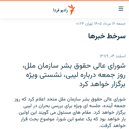
ینک‌های
ابلیت
سترسی
جمعه ۱۶ مرداد ۱۴۰۵ تهران ۰۱:۲۴
ازگشت
صفحه اصلی
سرخط‌ خبرها
ازگشت
ایران
ه
نوی
جهان
اسفند ۰۴, ۱۳۸۹
صلی
رادیو
فتن
شورای عالی حقوق بشر سازمان ملل،
ه
پادکست
انتخاب کنید و بشنوید
روز جمعه درباره لیبی، نشستی ویژه
فحه
برگزار خواهد کرد
چندرسانه‌ای
برنامه‌های رادیویی
ستجو
زنان فردا
فرکانس‌ها
گزارش‌های تصویری
شورای عالی حقوق بشر سازمان ملل متحد اعلام کرد که روز
گزارش‌های ویدئویی
جمعه آینده، جلسه ای ویژه برای بررسی بحران در لیبی
English
برگزار خواهد کرد. مقام های مسئول می گویند این اولین
بار خواهد بود که یک عضو این شورا، موضوع بحث قرار
به ما بپیوندید
خواهد گرفت.