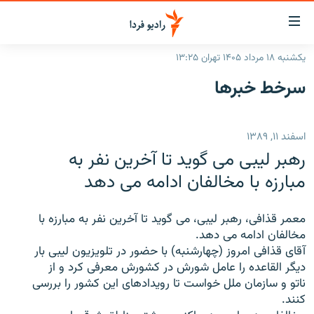
ینک‌های
ابلیت
سترسی
یکشنبه ۱۸ مرداد ۱۴۰۵ تهران ۱۳:۲۵
ازگشت
صفحه اصلی
سرخط‌ خبرها
ازگشت
ایران
ه
نوی
جهان
اسفند ۱۱, ۱۳۸۹
صلی
رادیو
فتن
رهبر لیبی می گوید تا آخرین نفر به
ه
پادکست
انتخاب کنید و بشنوید
مبارزه با مخالفان ادامه می دهد
فحه
چندرسانه‌ای
برنامه‌های رادیویی
ستجو
معمر قذافی، رهبر لیبی، می گوید تا آخرین نفر به مبارزه با
زنان فردا
فرکانس‌ها
گزارش‌های تصویری
مخالفان ادامه می دهد.
آقای قذافی امروز (چهارشنبه) با حضور در تلویزیون لیبی بار
گزارش‌های ویدئویی
English
دیگر القاعده را عامل شورش در کشورش معرفی کرد و از
ناتو و سازمان ملل خواست تا رویدادهای این کشور را بررسی
کنند.
به ما بپیوندید