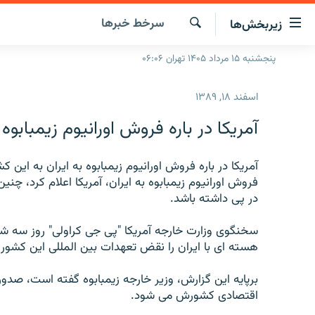
ینک‌های
سرخط‌ خبرها
زیربخش‌ها
ابلیت
سترسی
جستجو
پنجشنبه ۱۵ مرداد ۱۴۰۵ تهران ۰۶:۰۶
صفحه اصلی
ازگشت
ایران
ازگشت
اسفند ۱۸, ۱۳۸۹
ه
جهان
نوی
آمریکا در باره فروش اورانیوم زیمبابوه
صلی
رادیو
فتن
پادکست
آمریکا در باره فروش اورانیوم زیمبابوه به ایران به این 
انتخاب کنید و بشنوید
ه
فروش اورانیوم زیمبابوه به ایران، آمریکا اعلام کرد، چن
فحه
چندرسانه‌ای
برنامه‌های رادیویی
در پی داشته باشد.
ستجو
زنان فردا
فرکانس‌ها
گزارش‌های تصویری
سخنگوی وزارت خارجه آمریکا "پی جی کراولی" روز سه شنبه
گزارش‌های ویدئویی
هسته ای با ایران را نقض تعهدات بین المللی این کشور
برپایه این گزارش، وزیر خارجه زیمبابوه گفته است، صدور
اقتصادی کشورش می شود.