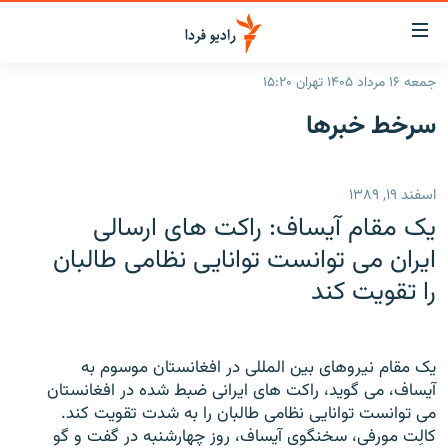
ینک‌های
ابلیت
سترسی
جمعه ۱۶ مرداد ۱۴۰۵ تهران ۱۵:۲۰
ازگشت
صفحه اصلی
سرخط‌ خبرها
ازگشت
ایران
ه
نوی
جهان
اسفند ۱۹, ۱۳۸۹
صلی
رادیو
فتن
یک مقام آیساف: راکت های ارسالی
ه
پادکست
انتخاب کنید و بشنوید
ایران می توانست توانایی نظامی طالبان
فحه
را تقویت کند
چندرسانه‌ای
برنامه‌های رادیویی
ستجو
زنان فردا
فرکانس‌ها
گزارش‌های تصویری
گزارش‌های ویدئویی
یک مقام نیروهای بین المللی در افغانستان موسوم به
English
آیساف، می گوید، راکت های ایرانی ضبط شده در افغانستان
می توانست توانایی نظامی طالبان را به شدت تقویت کند.
به ما بپیوندید
کالِت مورفی، سخنگوی آیساف، روز چهارشنبه در گفت و گو