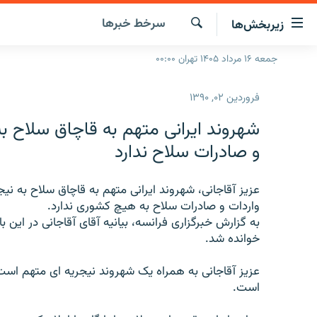
ینک‌های
سرخط‌ خبرها
زیربخش‌ها
ابلیت
سترسی
جستجو
جمعه ۱۶ مرداد ۱۴۰۵ تهران ۰۰:۰۰
صفحه اصلی
ازگشت
ایران
ازگشت
فروردین ۰۲, ۱۳۹۰
ه
جهان
نوی
شهروند ایرانی متهم به قاچاق سلاح به
صلی
رادیو
و صادرات سلاح ندارد
فتن
پادکست
انتخاب کنید و بشنوید
ه
فحه
عزیز آقاجانی، شهروند ایرانی متهم به قاچاق سلاح به نیج
چندرسانه‌ای
برنامه‌های رادیویی
ستجو
واردات و صادرات سلاح به هیچ کشوری ندارد.
زنان فردا
فرکانس‌ها
گزارش‌های تصویری
به گزارش خبرگزاری فرانسه، بیانیه آقای آقاجانی در این 
خوانده شد.
گزارش‌های ویدئویی
است.