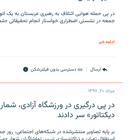
در پی حمله هوایی ائتلافِ به رهبری عربستان به یک ا
جمعه در نشستی اضطراری خواستار انجام تحقیقاتی «شفا
ادامه خبر
ارسال
دسترسی بدون فیلترشکن
مرداد ۲۰, ۱۳۹۷
در پی درگیری در ورزشگاه آزادی، شمار
دیکتاتور» سر دادند
بر پایه تصاویر منتشرشده در شبکه‌های اجتماعی، روز جمع
استقلال تهران و تراکتورسازی تبریز، تماشاگران شعار «مرگ