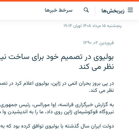
ینک‌های
سرخط‌ خبرها
زیربخش‌ها
ابلیت
سترسی
جستجو
پنجشنبه ۱۵ مرداد ۱۴۰۵ تهران ۱۹:۱۴
صفحه اصلی
ازگشت
ایران
ازگشت
فروردین ۰۲, ۱۳۹۰
ه
جهان
نوی
بولیوی در تصمیم خود برای ساخت نیرو
صلی
رادیو
نظر می کند
فتن
پادکست
انتخاب کنید و بشنوید
ه
فحه
در پی بروز بحران اتمی در ژاپن، بولیوی اعلام کرد در ت
چندرسانه‌ای
برنامه‌های رادیویی
ستجو
نظر می کند.
زنان فردا
فرکانس‌ها
گزارش‌های تصویری
به گزارش خبرگزاری فرانسه، اِوا مورالس، رئیس جمهوری ب
گزارش‌های ویدئویی
نیروگاه فوکوشیمای ژاپن روی داد، ما را به اندیشیدن وا م
دولت ایران سال گذشته با بولیوی توافق کرده بود که ب