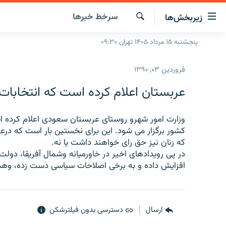
ینک‌های
سرخط‌ خبرها
زیربخش‌ها
ابلیت
سترسی
جستجو
پنجشنبه ۱۵ مرداد ۱۴۰۵ تهران ۰۹:۳۰
صفحه اصلی
ازگشت
ایران
ازگشت
فروردین ۰۳, ۱۳۹۰
ه
جهان
نوی
عربستان اعلام کرده است که انتخابات 
صلی
رادیو
فتن
پادکست
وزارت امور شهرو روستای عربستان سعودی اعلام کرده اس
انتخاب کنید و بشنوید
ه
کشور برگزار می شود. این برای نخستین بار است که درع
فحه
چندرسانه‌ای
برنامه‌های رادیویی
که زنان نیز حق رای خواهند داشت یا نه.
ستجو
در پی رویدادهای اخیر در خاورمیانه وشمال آفریقا، دول
زنان فردا
فرکانس‌ها
گزارش‌های تصویری
افزایش داده و به برخی اصلاحات سیاسی دست زده، وهم
گزارش‌های ویدئویی
ارسال
دسترسی بدون فیلترشکن