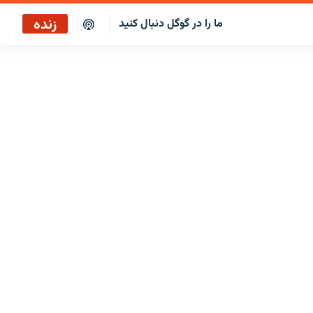
زنده
ما را در گوگل دنبال کنید
بازپخش کافه فردا
پخش رادیویی
پخش آنلاین
پخش ماهواره‌ای