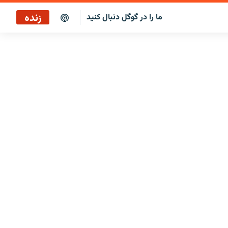
زنده
ما را در گوگل دنبال کنید
پخش آنلاین
پخش رادیویی
پخش آنلاین
پخش ماهواره‌ای