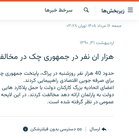
ینک‌های
سرخط‌ خبرها
زیربخش‌ها
ابلیت
سترسی
جستجو
جمعه ۱۶ مرداد ۱۴۰۵ تهران ۰۳:۲۸
صفحه اصلی
ازگشت
ایران
ازگشت
اردیبهشت ۳۱, ۱۳۹۰
ه
جهان
نوی
هزار ان نفر در جمهوری چک در مخالفت
صلی
رادیو
فتن
پادکست
حدود 40 هزار نفر روزشنبه در پراگ، پایتخت جمهور
انتخاب کنید و بشنوید
ه
برای صرفه جویی اقتصادی راهپیمایی کردند.
فحه
چندرسانه‌ای
برنامه‌های رادیویی
اعضای اتحادیه بزرگ کارکنان دولت با حمل پلاکارد هایی
ستجو
دولت به پارلمان ارائه دهد مخالفت کردند. در این لایحه
زنان فردا
فرکانس‌ها
گزارش‌های تصویری
عمومی در نظر گرفته شده است.
گزارش‌های ویدئویی
ارسال
دسترسی بدون فیلترشکن