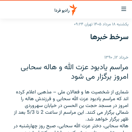
ینک‌های
ابلیت
سترسی
یکشنبه ۱۸ مرداد ۱۴۰۵ تهران ۰۹:۲۴
ازگشت
صفحه اصلی
سرخط‌ خبرها
ازگشت
ایران
ه
نوی
جهان
خرداد ۱۲, ۱۳۹۰
صلی
رادیو
فتن
مراسم یادبود عزت الله و هاله سحابی
ه
پادکست
انتخاب کنید و بشنوید
امروز برگزار می شود
فحه
چندرسانه‌ای
برنامه‌های رادیویی
ستجو
شماری از شخصیت ها و فعالان ملی – مذهبی اعلام کرده
زنان فردا
فرکانس‌ها
گزارش‌های تصویری
اند که مراسم یادبود عزت الله سحابی و فرزندش هاله را
امروز در مسجد حجت بن الحسن در خیابان سهروردی
گزارش‌های ویدئویی
English
شمالی برگزار می کنند. این مراسم از ساعت 2 تا 5/3 بعد از
ظهر برگزار خواهد شد.
هاله سحابی، دختر عزت الله سحابی، صبح روز چهارشنبه در
به ما بپیوندید