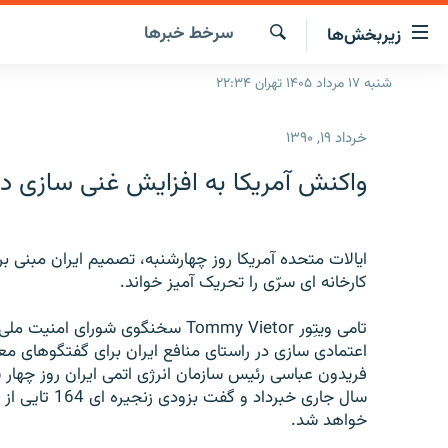
ینک‌های
سرخط‌ خبرها
زیربخش‌ها
ابلیت
سترسی
جستجو
شنبه ۱۷ مرداد ۱۴۰۵ تهران ۲۲:۳۴
صفحه اصلی
ازگشت
ایران
ازگشت
خرداد ۱۹, ۱۳۹۰
ه
جهان
نوی
واکنش آمریکا به افزایش غنی سازی در 
صلی
رادیو
فتن
پادکست
انتخاب کنید و بشنوید
ه
ایالات متحده آمریکا روز چهارشنبه، تصمیم ایران مبنی بر 
فحه
چندرسانه‌ای
برنامه‌های رادیویی
کارخانه ای سرّی را تحریک آمیز خواند.
ستجو
زنان فردا
فرکانس‌ها
گزارش‌های تصویری
تامی ویتِور Tommy Vietor سخنگوی ش
گزارش‌های ویدئویی
اعتمادی سازی در راستای منافع ایران برای گفتگوهای معن
فریدون عباسی رئیس سازمان انرژی اتمی ایران روز چهار شن
سال جاری خبرد
خواهد شد.