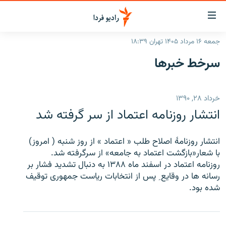
ینک‌های
ابلیت
سترسی
جمعه ۱۶ مرداد ۱۴۰۵ تهران ۱۸:۳۹
ازگشت
صفحه اصلی
سرخط‌ خبرها
ازگشت
ایران
ه
نوی
جهان
خرداد ۲۸, ۱۳۹۰
صلی
رادیو
فتن
انتشار روزنامه اعتماد از سر گرفته شد
ه
پادکست
انتخاب کنید و بشنوید
فحه
انتشار روزنامۀ اصلاح طلب « اعتماد » از روز شنبه ( امروز)
چندرسانه‌ای
برنامه‌های رادیویی
ستجو
با شعار«بازگشت اعتماد به جامعه» از سرگرفته شد.
زنان فردا
فرکانس‌ها
گزارش‌های تصویری
روزنامه اعتماد در اسفند ماه ۱۳۸۸ به دنبال تشدید فشار بر
رسانه ها در وقایع ِ پس از انتخابات ریاست جمهوری توقیف
گزارش‌های ویدئویی
شده بود.
English
به ما بپیوندید