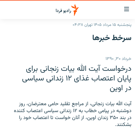
ینک‌های
ابلیت
سترسی
پنجشنبه ۱۵ مرداد ۱۴۰۵ تهران ۰۴:۳۸
ازگشت
صفحه اصلی
سرخط‌ خبرها
ازگشت
ایران
ه
نوی
جهان
خرداد ۳۰, ۱۳۹۰
صلی
رادیو
فتن
درخواست آيت الله بيات زنجانی برای
ه
پادکست
انتخاب کنید و بشنوید
پايان اعتصاب غذای ۱۲ زندانی سياسی
فحه
در اوين
چندرسانه‌ای
برنامه‌های رادیویی
ستجو
زنان فردا
فرکانس‌ها
گزارش‌های تصویری
آيت الله بيات زنجانی، از مراجع تقليد حامی معترضان، روز
گزارش‌های ویدئویی
دوشنبه در پيامی خطاب به ۱۲ زندانی سياسی اعتصاب کننده
English
در بند ۳۵۰ زندان اوين، از آنان خواست تا اعتصاب خود را
بشکنند.
به ما بپیوندید