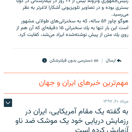
رئيس‌جمهورى ونزوئلا بيش از ۲۰ روز در بيمارستانى در كوبا
بسترى بوده و در تصاوير تلويزيونى آشكارا لاغرتر به نظر
مى‌رسيد.
هوگو چاوز ۵۶ ساله، كه به سخنرانى‌هاى طولانى مشهور
است اين بار تنها به يك سخنرانى ۱۵ دقيقه‌اى كه آن هم از
زبان‌های دیگر
روى يك متن از پيش نوشته‌شده ايراد مى‌شد، كفايت كرد.
ارسال
دسترسی بدون فیلترشکن
مهم‌ترین خبرهای ایران و جهان
مرداد ۲۰, ۱۳۹۷
به گفته یک مقام آمریکایی، ایران در
رزمایش دریایی خود یک موشک ضد ناو
آزمایش کرده است