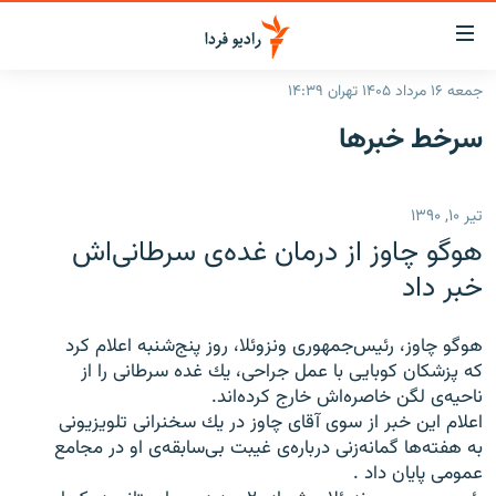
ینک‌های
ابلیت
سترسی
جمعه ۱۶ مرداد ۱۴۰۵ تهران ۱۴:۳۹
ازگشت
صفحه اصلی
سرخط‌ خبرها
ازگشت
ایران
ه
نوی
جهان
تیر ۱۰, ۱۳۹۰
صلی
رادیو
فتن
هوگو چاوز از درمان غده‌ى سرطانى‌اش
ه
پادکست
انتخاب کنید و بشنوید
خبر داد
فحه
چندرسانه‌ای
برنامه‌های رادیویی
ستجو
هوگو چاوز، رئيس‌جمهورى ونزوئلا، روز پنج‌شنبه اعلام كرد
زنان فردا
فرکانس‌ها
گزارش‌های تصویری
كه پزشكان كوبايى با عمل جراحى، يك غده‌ سرطانى را از
ناحيه‌ى لگن خاصره‌اش خارج كرده‌اند.
گزارش‌های ویدئویی
English
اعلام اين خبر از سوى آقاى چاوز در يك سخنرانى تلويزيونى
به هفته‌ها گمانه‌زنى درباره‌ى غيبت بى‌‌سابقه‌ى او در مجامع
عمومى پايان داد .
به ما بپیوندید