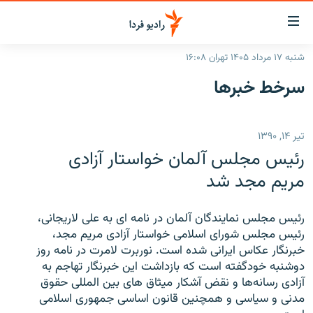
ینک‌های
ابلیت
سترسی
شنبه ۱۷ مرداد ۱۴۰۵ تهران ۱۶:۰۸
ازگشت
صفحه اصلی
سرخط‌ خبرها
ازگشت
ایران
ه
نوی
جهان
تیر ۱۴, ۱۳۹۰
صلی
رادیو
فتن
رئيس مجلس آلمان خواستار آزادی
ه
پادکست
انتخاب کنید و بشنوید
مريم مجد شد
فحه
چندرسانه‌ای
برنامه‌های رادیویی
ستجو
رئيس مجلس نمايندگان آلمان در نامه ای به علی لاريجانی،
زنان فردا
فرکانس‌ها
گزارش‌های تصویری
رئيس مجلس شورای اسلامی خواستار آزادی مريم مجد،
خبرنگار عکاس ايرانی شده است. نوربرت لامرت در نامه روز
گزارش‌های ویدئویی
English
دوشنبه خودگفته است که بازداشت اين خبرنگار تهاجم به
آزادی رسانه‌ها و نقض آشکار ميثاق های بين المللی حقوق
مدنی و سياسی و همچنين قانون اساسی جمهوری اسلامی
به ما بپیوندید