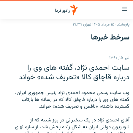
ینک‌های
ابلیت
سترسی
پنجشنبه ۱۵ مرداد ۱۴۰۵ تهران ۱۹:۳۹
ازگشت
صفحه اصلی
سرخط‌ خبرها
ازگشت
ایران
ه
نوی
جهان
تیر ۱۵, ۱۳۹۰
صلی
رادیو
فتن
سايت احمدی نژاد، گفته های وی را
ه
پادکست
انتخاب کنید و بشنوید
درباره قاچاق کالا «تحريف شده» خواند
فحه
چندرسانه‌ای
برنامه‌های رادیویی
ستجو
وب سايت رسمی محمود احمدی نژاد رئيس جمهوری ايران،
زنان فردا
فرکانس‌ها
گزارش‌های تصویری
گفته های وی را درباره قاچاق کالا که در رسانه ها بازتاب
گسترده داشته، «ناقص و تحريف شده» خواند.
گزارش‌های ویدئویی
English
آقای احمدی نژاد در يک سخنرانی در روز شنبه که از
تلويزيون دولتی ايران به شکل زنده پخش شد، از سازمانهای
به ما بپیوندید