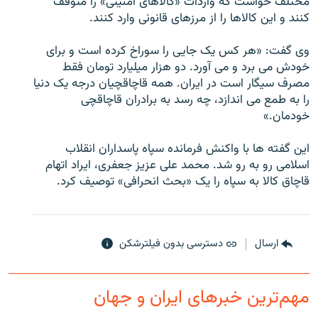
مختلف خواست که واردات «کالاهای امنيتی» را متوقف
کنند و اين کالاها را از مرزهای قانونی وارد کنند.
وی گفت: «هر کس يک جايی را سوراخ کرده است و برای
خودش می برد و می آورد. دو هزار ميليارد تومان فقط
زبان‌های دیگر
مصرف سيگار است در ايران. همه قاچاقچيان درجه يک دنيا
را به طمع می اندازد، چه رسد به برادران قاچاقچی
خودمان.»
اين گفته ها با واکنش فرمانده سپاه پاسداران انقلاب
اسلامی رو به رو شد. محمد علی عزيز جعفری، ايراد اتهام
قاچاق کالا به سپاه را يک «بحث انحرافی» توصيف کرد.
ارسال
دسترسی بدون فیلترشکن
مهم‌ترین خبرهای ایران و جهان